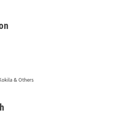
on
Kokila & Others
sh
u