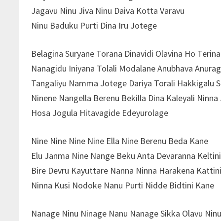
Jagavu Ninu Jiva Ninu Daiva Kotta Varavu
Ninu Baduku Purti Dina Iru Jotege
Belagina Suryane Torana Dinavidi Olavina Ho Terin
Nanagidu Iniyana Tolali Modalane Anubhava Anurag
Tangaliyu Namma Jotege Dariya Torali Hakkigalu 
Ninene Nangella Berenu Bekilla Dina Kaleyali Ninna 
Hosa Jogula Hitavagide Edeyurolage
Nine Nine Nine Nine Ella Nine Berenu Beda Kane
Elu Janma Nine Nange Beku Anta Devaranna Keltin
Bire Devru Kayuttare Nanna Ninna Harakena Kattin
Ninna Kusi Nodoke Nanu Purti Nidde Bidtini Kane
Nanage Ninu Ninage Nanu Nanage Sikka Olavu Nin