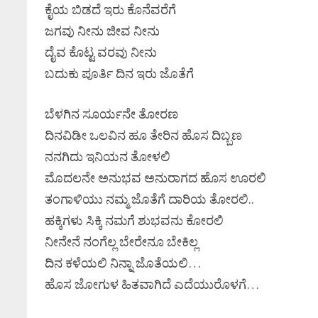
ಕೈಯ ಬಿಡದೆ ಇರು ಕೊನೆವರೆಗೆ
ಜಗವು ನೀನು ಜೀವ ನೀನು
ದೈವ ಕೊಟ್ಟ ವರವು ನೀನು
ಬದುಕು ಪೂರ್ತಿ ದಿನ ಇರು ಜೊತೆಗೆ
ಬೆಳಗಿನ ಸೂರ್ಯನೇ ತೋರಣ
ದಿನವಿಡೀ ಒಲವಿನ ಹೂ ತೇರಿನ ಹೊಸ ದಿಬ್ಬಣ
ನನಗಿದು ಇನಿಯನ ತೋಳಲಿ
ಮೊದಲನೇ ಅನುಭವ ಅನುರಾಗದ ಹೊಸ ಊರಲಿ
ತಂಗಾಳಿಯು ನಮ್ಮ ಜೊತೆಗೆ ದಾರಿಯ ತೋರಲಿ..
ಹಕ್ಕಿಗಳು ಸಿಕ್ಕಿ ನಮಗೆ ಶುಭವನು ಕೋರಲಿ
ನೀನೇನೆ ನಂಗೆಲ್ಲ ಬೇರೇನೂ ಬೇಕಿಲ್ಲ
ದಿನ ಕಳೆಯಲಿ ನಿನ್ನಾ ಜೊತೆಯಲಿ…
ಹೊಸ ಜೋಗುಳ ಹಿತವಾಗಿದೆ ಎದೆಯುರೊಳಗೆ…