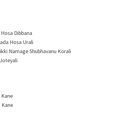
a Hosa Dibbana
ada Hosa Urali
Sikki Namage Shubhavanu Korali
Joteyali
i Kane
i Kane
u