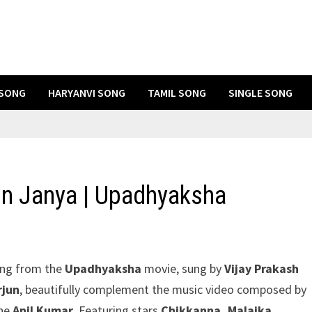
 SONG
HARYANVI SONG
TAMIL SONG
SINGLE SONG
un Janya | Upadhyaksha
ong from the
Upadhyaksha
movie, sung by
Vijay Prakash
rjun
, beautifully complement the music video composed by
the
Anil Kumar
. Featuring stars
Chikkanna, Malaika,