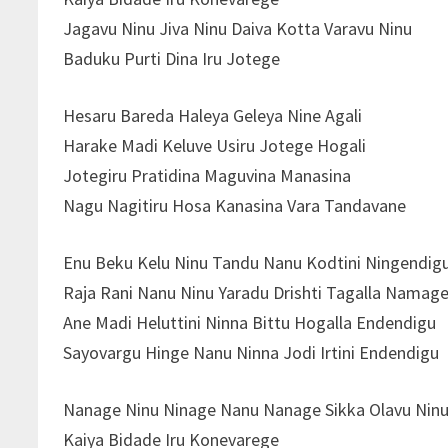
Jagavu Ninu Jiva Ninu Daiva Kotta Varavu Ninu
Baduku Purti Dina Iru Jotege
Hesaru Bareda Haleya Geleya Nine Agali
Harake Madi Keluve Usiru Jotege Hogali
Jotegiru Pratidina Maguvina Manasina
Nagu Nagitiru Hosa Kanasina Vara Tandavane
Enu Beku Kelu Ninu Tandu Nanu Kodtini Ningendig
Raja Rani Nanu Ninu Yaradu Drishti Tagalla Namag
Ane Madi Heluttini Ninna Bittu Hogalla Endendigu
Sayovargu Hinge Nanu Ninna Jodi Irtini Endendigu
Nanage Ninu Ninage Nanu Nanage Sikka Olavu Nin
Kaiya Bidade Iru Konevarege