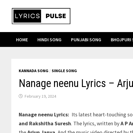
Skip
to
content
HOME
HINDI SONG
PUNJABI SONG
BHOJPURI
KANNADA SONG
/
SINGLE SONG
Nanage neenu Lyrics – Arj
February 19, 2024
Nanage neenu Lyrics
:
Its latest heart-touching s
and Rakshitha Suresh
. The lyrics, written by
A P A
the
Arjun Janya
. And the music video directed by 