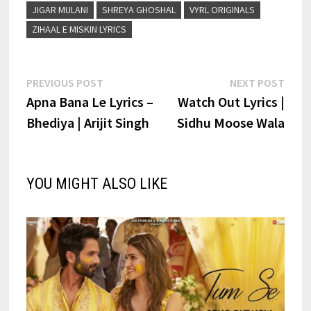
JIGAR MULANI
SHREYA GHOSHAL
VYRL ORIGINALS
ZIHAAL E MISKIN LYRICS
Post
Previous
Next
PREVIOUS POST
NEXT POST
post:
post:
Apna Bana Le Lyrics –
Watch Out Lyrics |
navigation
Bhediya | Arijit Singh
Sidhu Moose Wala
YOU MIGHT ALSO LIKE