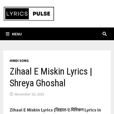
Skip
to
content
MENU
HINDI SONG
Zihaal E Miskin Lyrics |
Shreya Ghoshal
November 20, 2023
Zihaal E Miskin
Lyrics
(ज़िहाल-ए-मिस्किन
Lyrics in