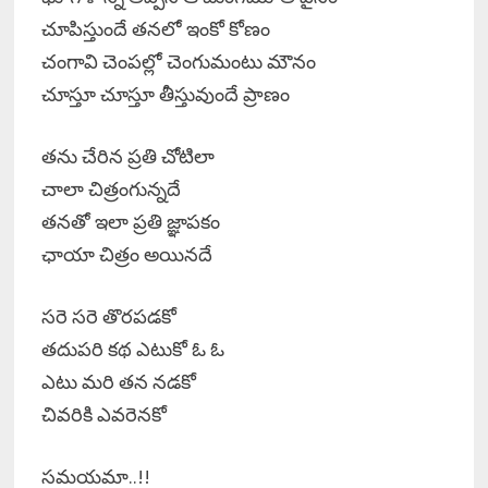
చూపిస్తుందే తనలో ఇంకో కోణం
చంగావి చెంపల్లో చెంగుమంటు మౌనం
చూస్తూ చూస్తూ తీస్తువుందే ప్రాణం
తను చేరిన ప్రతి చోటిలా
చాలా చిత్రంగున్నదే
తనతో ఇలా ప్రతి జ్ఞాపకం
ఛాయా చిత్రం అయినదే
సరె సరె తొరపడకో
తదుపరి కథ ఎటుకో ఓ ఓ
ఎటు మరి తన నడకో
చివరికి ఎవరెనకో
సమయమా..!!