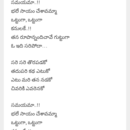
సమయమా..!!
భలే సాయం చేశావమ్మా
ఒట్టుగా, ఒట్టుగా
కనులకే..!!
తన రూపాన్నందిచావే గుట్టుగా
ఓ ఇది సరిపోదా…
సరె సరె తొరపడకో
తదుపరి కథ ఎటుకో
ఎటు మరి తన నడకో
చివరికి ఎవరెనకో
సమయమా..!!
భలే సాయం చేశావమ్మా
ఒట్టుగా, ఒట్టుగా