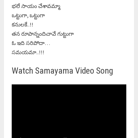
భలే సాయం చేశావమ్మా
ఒట్టుగా, ఒట్టుగా
కనులకే..!!
తన రూపాన్నందిచావే గుట్టుగా
ఓ ఇది సరిపోదా…
సమయమా..!!!
Watch Samayama Video Song