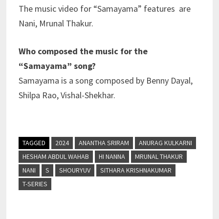
The music video for “Samayama” features are
Nani, Mrunal Thakur.
Who composed the music for the
“Samayama” song?
Samayama is a song composed by Benny Dayal,
Shilpa Rao, Vishal-Shekhar.
TAGGED
2024
ANANTHA SRIRAM
ANURAG KULKARNI
HESHAM ABDUL WAHAB
HI NANNA
MRUNAL THAKUR
NANI
S
SHOURYUV
SITHARA KRISHNAKUMAR
T-SERIES