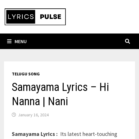
Skip
to
content
MENU
TELUGU SONG
Samayama Lyrics – Hi
Nanna | Nani
January 16, 2024
Samayama Lyrics
:
Its latest heart-touching