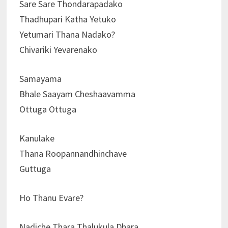
Sare Sare Thondarapadako
Thadhupari Katha Yetuko
Yetumari Thana Nadako?
Chivariki Yevarenako
Samayama
Bhale Saayam Cheshaavamma
Ottuga Ottuga
Kanulake
Thana Roopannandhinchave
Guttuga
Ho Thanu Evare?
Nadiche Thara Thalukula Dhara