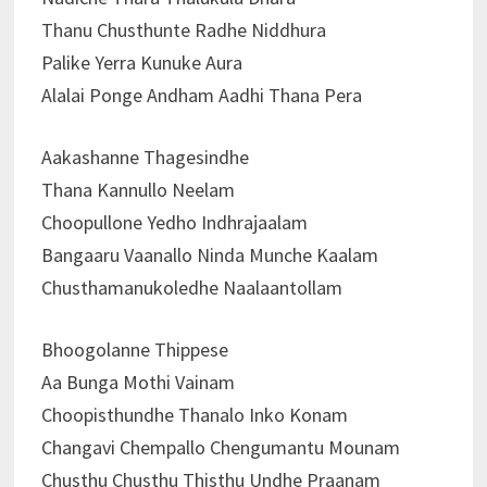
Thanu Chusthunte Radhe Niddhura
Palike Yerra Kunuke Aura
Alalai Ponge Andham Aadhi Thana Pera
Aakashanne Thagesindhe
Thana Kannullo Neelam
Choopullone Yedho Indhrajaalam
Bangaaru Vaanallo Ninda Munche Kaalam
Chusthamanukoledhe Naalaantollam
Bhoogolanne Thippese
Aa Bunga Mothi Vainam
Choopisthundhe Thanalo Inko Konam
Changavi Chempallo Chengumantu Mounam
Chusthu Chusthu Thisthu Undhe Praanam