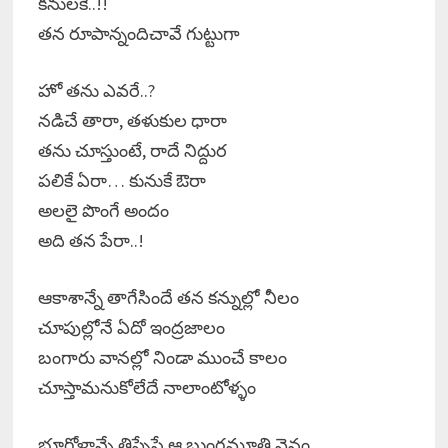
కనులకే..!!
తన రూపాన్నందిచావే గుట్టుగా
హో తను ఎవరే..?
నడిచే తారా, తళుకుల ధారా
తను చూస్తుంటే, రాదే నిద్దుర
పలికే ఏరా… కునుకే ఔరా
అలలై పొంగే అందం
అది తన పేరా..!
ఆకాశాన్నే తాగేసిందే తన కన్నుల్లో నీలం
చూపుల్లోనే ఏదో ఇంద్రజాలం
బంగారు వానల్లో నిండా ముంచే కాలం
చూస్తామనుకోలేదే నాలాంటోళ్ళం
భూగోళాన్నే తిప్పేసే ఆ బుంగమూతి వైనం