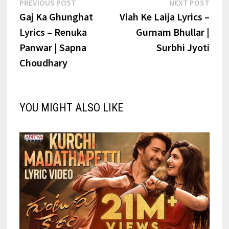
Post
Previous
Next
PREVIOUS POST
NEXT POST
post:
post:
Gaj Ka Ghunghat
Viah Ke Laija Lyrics –
navigation
Lyrics – Renuka
Gurnam Bhullar |
Panwar | Sapna
Surbhi Jyoti
Choudhary
YOU MIGHT ALSO LIKE