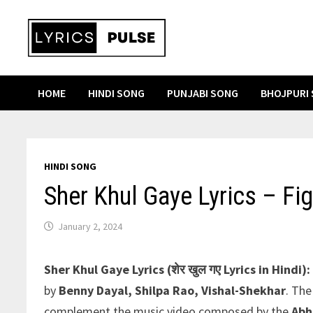
Skip
to
content
HOME
HINDI SONG
PUNJABI SONG
BHOJPURI
HINDI SONG
Sher Khul Gaye Lyrics – Fig
January 2, 2024
Sher Khul Gaye Lyrics
(शेर खुल गए
Lyrics in Hindi):
by
Benny Dayal, Shilpa Rao, Vishal-Shekhar
. The
complement the music video composed by the
Abh