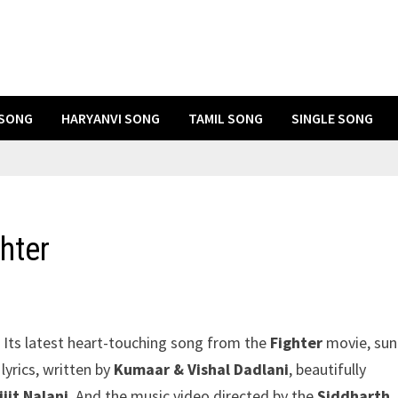
 SONG
HARYANVI SONG
TAMIL SONG
SINGLE SONG
hter
Its latest heart-touching song from the
Fighter
movie, su
 lyrics, written by
Kumaar & Vishal Dadlani
, beautifully
ijit Nalani
. And the music video directed by the
Siddharth